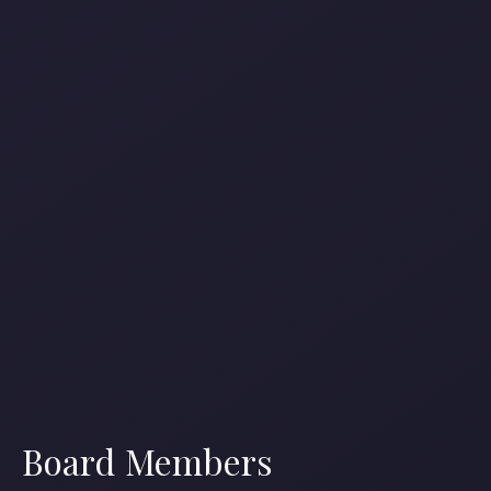
ある産業データを整理し、創造の現場へとつなげる。そ
して、安心・最適・迅速な学習用データとしての活用模
範を示しながら、AI開発をはじめとする技術革新の最前
線を支えていきます。
データは創造の起点となり、未来を切り拓く力になる。
Visual Bankは、その可能性を信じ、関係者の皆さまと挑
戦し続けます。
Visual Bank株式会社 代表取締役CEO
永井 真之
Board Members