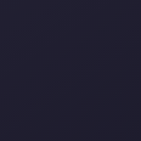
CEO Message
世界は今、かつてない変革の時を迎えています。AIの進
化は日進月歩で、想像を超えた未来が次々と現実になっ
てゆく現代。便利で創造的な社会への期待が高まる一
方、AIの進化を支える「学習用データ」の収集・管理・
活用は、依然として大きな課題となっています。
膨大なデータが、個人・企業・国家の手元で眠ったま
ま。適切な権利処理がなされず、活用されることなく埋
もれている。しかし、データは新たな創造の扉を開く鍵
であると私たちは確信しています。
Visual Bankは「あらゆるデータの可能性を解き放つ。」
という使命のもと、次世代の創造を支える学習用データ
ライブラリの構築に取り組んでいます。日本が誇る価値